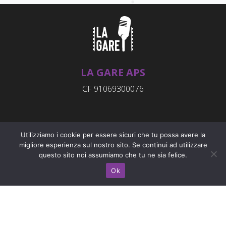
LA GARE APS
CF 91069300076
INDIRIZZO
Utilizziamo i cookie per essere sicuri che tu possa avere la
Rue Emile Chanoux, 4
migliore esperienza sul nostro sito. Se continui ad utilizzare
questo sito noi assumiamo che tu ne sia felice.
11023 - Chambave (AO)
Ok
CONTATTI
info@radiolagare.net
Privacy Policy