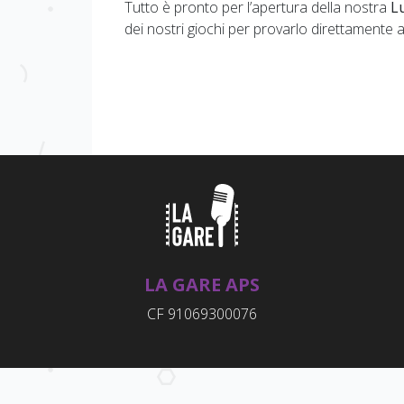
Tutto è pronto per l’apertura della nostra
L
dei nostri giochi per provarlo direttamente 
LA GARE APS
CF 91069300076