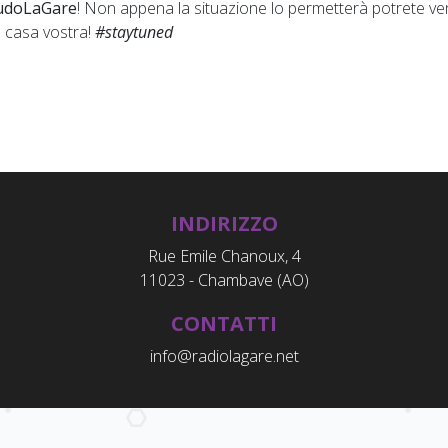
udoLaGare
! Non appena la situazione lo permetterà potrete ven
a casa vostra!
#staytuned
INDIRIZZO
Rue Emile Chanoux, 4
11023 - Chambave (AO)
CONTATTI
info@radiolagare.net