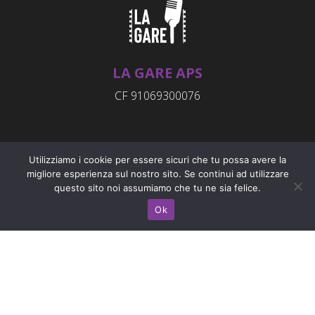
LA GARE APS
CF 91069300076
INDIRIZZO
Utilizziamo i cookie per essere sicuri che tu possa avere la
Rue Emile Chanoux, 4
migliore esperienza sul nostro sito. Se continui ad utilizzare
questo sito noi assumiamo che tu ne sia felice.
11023 - Chambave (AO)
Ok
CONTATTI
info@radiolagare.net
Privacy Policy
Cookie Policy