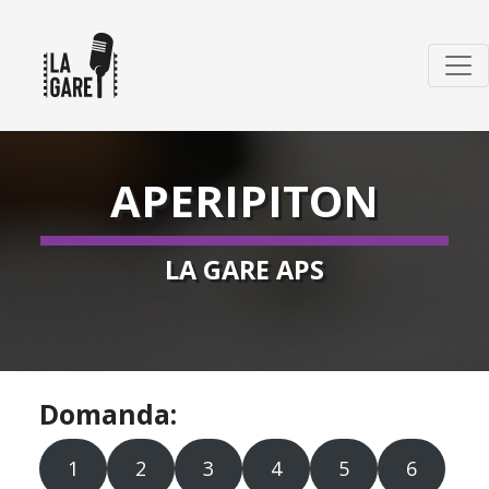
APERIPITON
LA GARE APS
Domanda:
1
2
3
4
5
6